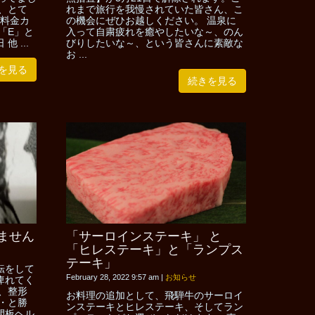
、とて
れまで旅行を我慢されていた皆さん、こ
の料金カ
の機会にぜひお越しください。 温泉に
「E」と
入って自粛疲れを癒やしたいな～、のん
 ...
びりしたいな～、という皆さんに素敵な
お ...
を見る
続きを見る
ません
「サーロインステーキ」 と
「ヒレステーキ」と「ランプス
テーキ」
転をして
February 28, 2022 9:57 am
|
お知らせ
痺れてく
、整形
お料理の追加として、飛騨牛のサーロイ
・と勝
ンステーキとヒレステーキ、そしてラン
間板ヘル