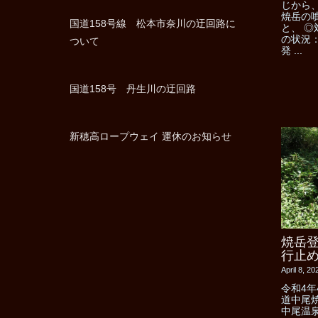
じから
焼岳の
国道158号線 松本市奈川の迂回路に
と、 ◎
の状況
ついて
発 ...
国道158号 丹生川の迂回路
新穂高ロープウェイ 運休のお知らせ
焼岳
行止
April 8, 2
令和4年
道中尾
中尾温