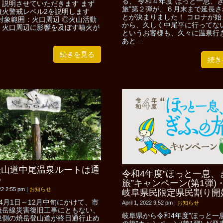
る、 令和４年度“ほっと一息、
、説明させていただきます まず
旅”第２弾が、６月末まで延長さ
噴火警戒レベル2を説明します
とが決まりました！ コロナが始
対象範囲：火口周辺 ◎火山活動
から、久しく中尾平に行ってな
：火口周辺に影響を及ぼす噴火が
というお客様も、久々に温泉行
あと ...
続きを見る
続き
登山道中尾温泉ルートは通
令和4年度”ほっと一息、
め
旅”キャンペーン(第1弾)
022 2:55 pm
|
お知らせ
岐阜県民限定県民割り開
4月1日～12月中旬にかけて、市
April 1, 2022 9:52 pm
|
お知らせ
焼岳線災害復旧工事にともない、
岐阜県から令和4年度”ほっと一
泉側の焼岳登山道が終日通行止め