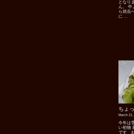
となり
ん。 
ら焼岳
に ...
ちょ
March 21,
今年は
い初物
です 