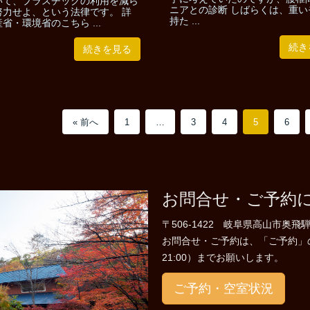
いて、プラスチックの利用を減ら
ニアとの診断 しばらくは、重い
努力せよ、という法律です。 詳
持た ...
省・環境省のこちら ...
続き
続きを見る
« 前へ
1
…
3
4
5
6
お問合せ・ご予約
〒506-1422 岐阜県高山市奥飛騨
お問合せ・ご予約は、「ご予約」のペー
21:00）までお願いします。
ご予約・空室状況