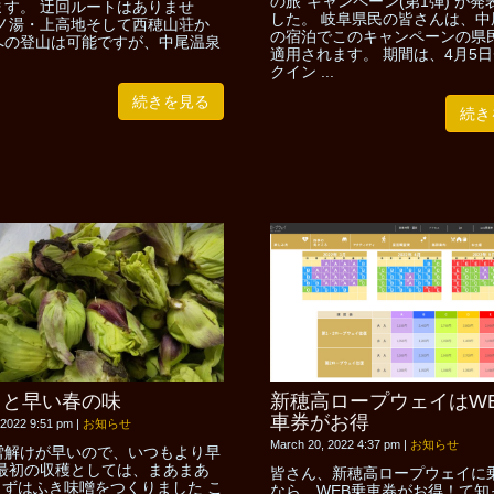
の旅”キャンペーン(第1弾) が
ます。 迂回ルートはありませ
した。 岐阜県民の皆さんは、中
中ノ湯・上高地そして西穂山荘か
の宿泊でこのキャンペーンの県
への登山は可能ですが、中尾温泉
適用されます。 期間は、4月5
クイン ...
続きを見る
続き
っと早い春の味
新穂高ロープウェイはW
車券がお得
 2022 9:51 pm
|
お知らせ
March 20, 2022 4:37 pm
|
お知らせ
雪解けが早いので、いつもより早
 最初の収穫としては、まあまあ
皆さん、新穂高ロープウェイに
まずはふき味噌をつくりました こ
なら、WEB乗車券がお得！て知