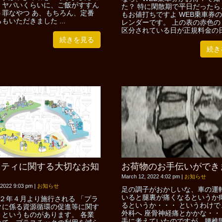
、ヤバいくらいに、ご飯がすすん
た？ 特に閑散期で平日だったら
う罪なやつ あ、もちろん、定番
もお値打ちですよ WEB乗車券
もいただきました ...
レンダーです。 上の表の赤色の
区分されている日が正規料金の日 他
続きを見る
続き
ニティに関する大切なお知
お荷物のお手伝いができ
March 12, 2022 4:02 pm
|
お知らせ
 2022 9:03 pm
|
お知らせ
足の調子がおかしいな、車の運
いると腿裏が痛くなるというか
２年４月より施行される 「プラ
るというか・・・ というわけで
クに係る資源循環の促進等に関す
外科へ 座骨神経痛とかかな・・
」というものがあります。 各業
手に考えていたのですが、腰椎