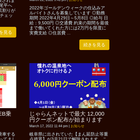
発表されま
尾平へ
2022年ゴールデンウィークの住込みア
民割りが
ルバイトさんを募集しています ◎勤務
日チェッ
期間 2022年4月29日～5月8日 ◎給与 日
給：9,500円 ◎交通費 約束の期間を最後
まで働いてくれた方には2万円を限度に
を見る
実費支給 ◎住居費 ...
続きを見る
EB乗
じゃらんネットで最大 12,000
円クーポン配布が始まります
March 17, 2022 11:44 pm
|
お知らせ
乗車する
岐阜県に出されていた【まん延防止等重
ってまし
点措置】が3月21日で解除されます。こ