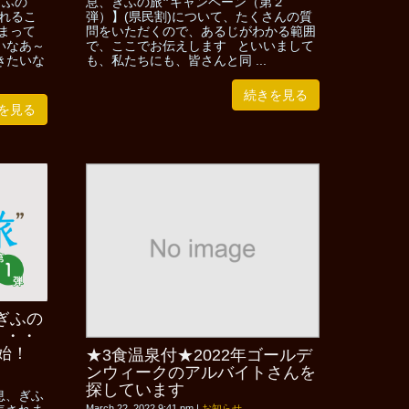
ぎふの
息、ぎふの旅❞キャンペーン（第２
れるこ
弾）】(県民割)について、たくさんの質
まって
問をいただくので、あるじがわかる範囲
いなあ～
で、ここでお伝えします といいまして
きたいな
も、私たちにも、皆さんと同 ...
続きを見る
を見る
ぎふの
・・・
始！
★3食温泉付★2022年ゴールデ
ンウィークのアルバイトさんを
探しています
息、ぎふ
March 22, 2022 9:41 pm
|
お知らせ