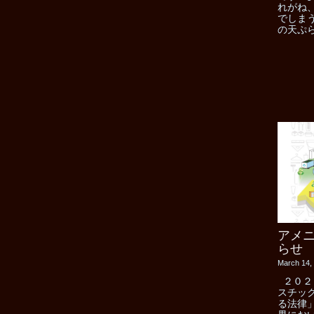
れがね
でしま
の天ぷら
アメ
らせ
March 14,
２０２
スチッ
る法律