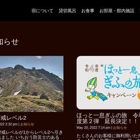
宿について
貸切風呂
お食事
お部屋・館内施設
知らせ
ほっと一息ぎふの旅 令
戒レベル2
度第２弾 延長決定！！
022 2:32 pm
|
お知らせ
May 20, 2022 7:14 pm
|
お知らせ
警戒レベルが1からレベル2へ引き
たくさんのお客様に御利用いた
れました いちおう防災士のある