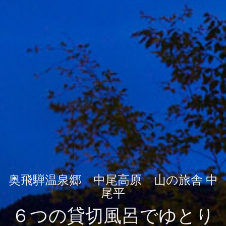
奥飛騨温泉郷 中尾高原 山の旅舎 中
尾平
６つの貸切風呂でゆとり