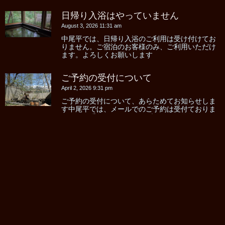
日帰り入浴はやっていません
August 3, 2026 11:31 am
中尾平では、日帰り入浴のご利用は受け付けてお
りません。ご宿泊のお客様のみ、ご利用いただけ
ます。よろしくお願いします
ご予約の受付について
April 2, 2026 9:31 pm
ご予約の受付について、あらためてお知らせしま
す中尾平では、メールでのご予約は受付ておりま
せん。お手数ですが、ウェブサイトの予約フォー
ムからお願いします。サイト上部の「ご予約」と
いう箇所をクリックしてください。ご宿泊料金も
...
国道158号線 松本市奈川の迂回路に
ついて
March 30, 2026 8:20 pm
一部カーナビで長野県松本方面から奥飛騨へのル
ートが工事通行止めと表示されて、木祖方面を迂
回する大回りなルートを指示されることがあるよ
うですが、ご安心ください。通行可能です。トン