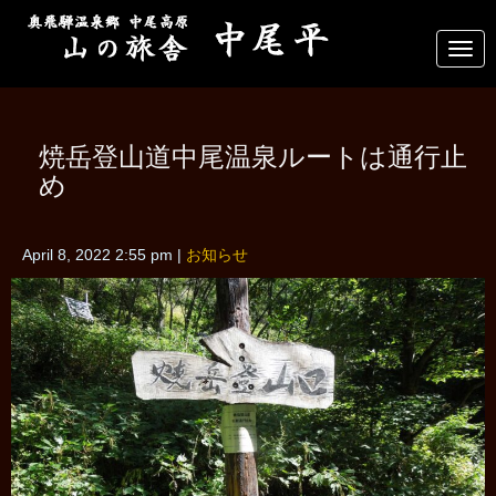
N
a
v
i
g
a
焼岳登山道中尾温泉ルートは通行止
t
i
め
o
n
April 8, 2022 2:55 pm
|
お知らせ