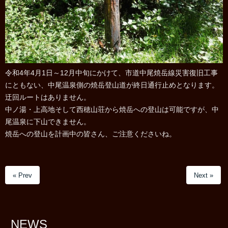
令和4年4月1日～12月中旬にかけて、市道中尾焼岳線災害復旧工事
にともない、中尾温泉側の焼岳登山道が終日通行止めとなります。
迂回ルートはありません。
中ノ湯・上高地そして西穂山荘から焼岳への登山は可能ですが、中
尾温泉に下山できません。
焼岳への登山を計画中の皆さん、ご注意くださいね。
« Prev
Next »
NEWS