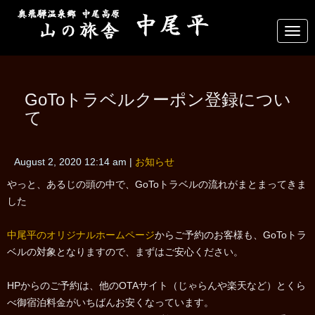
N
a
v
i
g
a
GoToトラベルクーポン登録につい
t
i
て
o
n
August 2, 2020 12:14 am
|
お知らせ
やっと、あるじの頭の中で、GoToトラベルの流れがまとまってきま
した
中尾平のオリジナルホームページ
からご予約のお客様も、GoToトラ
ベルの対象となりますので、まずはご安心ください。
HPからのご予約は、他のOTAサイト（じゃらんや楽天など）とくら
べ御宿泊料金がいちばんお安くなっています。