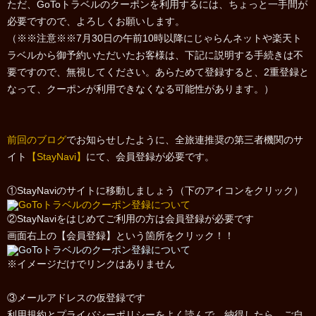
ただ、GoToトラベルのクーポンを利用するには、ちょっと一手間が
必要ですので、よろしくお願いします。
（※※注意※※7月30日の午前10時以降にじゃらんネットや楽天ト
ラベルから御予約いただいたお客様は、下記に説明する手続きは不
要ですので、無視してください。あらためて登録すると、2重登録と
なって、クーポンが利用できなくなる可能性があります。）
前回のブログ
でお知らせしたように、全旅連推奨の第三者機関のサ
イト
【StayNavi】
にて、会員登録が必要です。
①StayNaviのサイトに移動しましょう（下のアイコンをクリック）
②StayNaviをはじめてご利用の方は会員登録が必要です
画面右上の【会員登録】という箇所をクリック！！
※イメージだけでリンクはありません
③メールアドレスの仮登録です
利用規約とプライバシーポリシーをよく読んで、納得したら、ご自