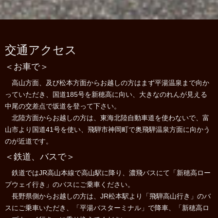
交通アクセス
＜お車で＞
高山方面、及び松本方面からお越しの方はまず平湯温泉まで向か
っていただき、国道185号を新穂高に向い、大きなのれんが見える
中尾の交差点で坂道を登って下さい。
北陸方面からお越しの方は、東海北陸自動車道を使わないで、富
山市より国道41号を使い、飛騨市神岡町で奥飛騨温泉方面に向かう
のが近道です。
＜鉄道、バスで＞
鉄道ではJR高山本線で高山駅に降り、濃飛バスにて「新穂高ロー
プウェイ行き」のバスにご乗車ください。
長野県側からお越しの方は、JR松本駅より「飛騨高山行き」のバ
スにご乗車いただき、「平湯バスターミナル」で降車、「新穂高ロ