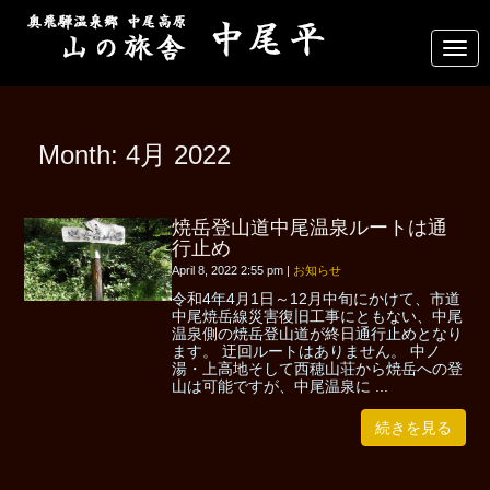
N
a
v
i
g
a
Month:
4月 2022
t
i
o
n
焼岳登山道中尾温泉ルートは通
行止め
April 8, 2022 2:55 pm
|
お知らせ
令和4年4月1日～12月中旬にかけて、市道
中尾焼岳線災害復旧工事にともない、中尾
温泉側の焼岳登山道が終日通行止めとなり
ます。 迂回ルートはありません。 中ノ
湯・上高地そして西穂山荘から焼岳への登
山は可能ですが、中尾温泉に ...
続きを見る