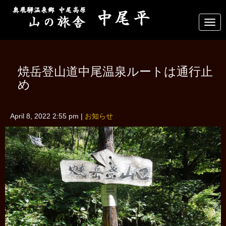
N
a
v
i
g
a
焼岳登山道中尾温泉ルートは通行止
t
i
め
o
n
April 8, 2022 2:55 pm
|
お知らせ