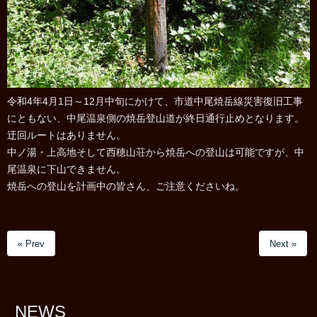
令和4年4月1日～12月中旬にかけて、市道中尾焼岳線災害復旧工事
にともない、中尾温泉側の焼岳登山道が終日通行止めとなります。
迂回ルートはありません。
中ノ湯・上高地そして西穂山荘から焼岳への登山は可能ですが、中
尾温泉に下山できません。
焼岳への登山を計画中の皆さん、ご注意くださいね。
« Prev
Next »
NEWS