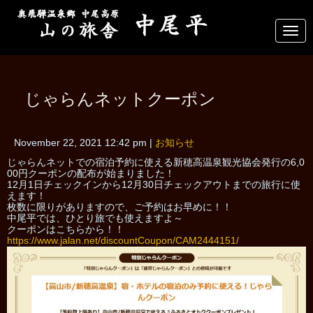
N
a
v
i
g
a
じゃらんネットクーポン
t
i
o
n
November 22, 2021 12:42 pm
|
お知らせ
じゃらんネットでの宿泊予約に使える新穂高温泉観光協会発行の6,0
00円クーポンの配布が始まりました！
12月1日チェックインから12月30日チェックアウトまでの旅行に使
えます！
枚数に限りがありますので、ご予約はお早めに！！
中尾平では、ひとり旅でも使えますよ～
クーポンはこちらから！！
https://www.jalan.net/discountCoupon/CAM2444151/