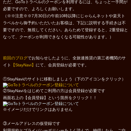
ただ、GoToトラベルのクーポンを利用するには、ちょっと一手間が
必要ですので、よろしくお願いします。
（※※注意※※7月30日の午前10時以降にじゃらんネットや楽天ト
ラベルから御予約いただいたお客様は、下記に説明する手続きは不
要ですので、無視してください。あらためて登録すると、2重登録と
なって、クーポンが利用できなくなる可能性があります。）
前回のブログ
でお知らせしたように、全旅連推奨の第三者機関のサ
イト
【StayNavi】
にて、会員登録が必要です。
①StayNaviのサイトに移動しましょう（下のアイコンをクリック）
②StayNaviをはじめてご利用の方は会員登録が必要です
画面右上の【会員登録】という箇所をクリック！！
※イメージだけでリンクはありません
③メールアドレスの仮登録です
利用規約とプライバシーポリシーをよく読んで、納得したら、ご自