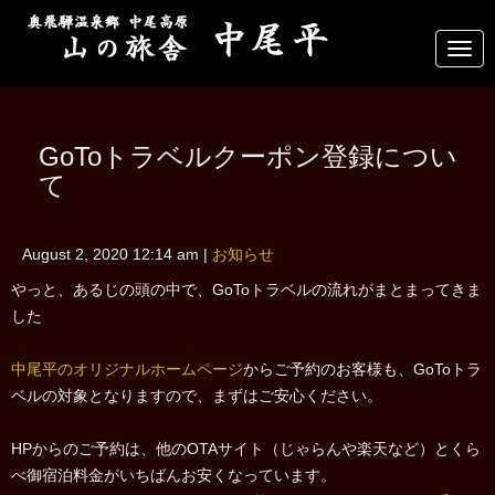
N
a
v
i
g
a
GoToトラベルクーポン登録につい
t
i
て
o
n
August 2, 2020 12:14 am
|
お知らせ
やっと、あるじの頭の中で、GoToトラベルの流れがまとまってきま
した
中尾平のオリジナルホームページ
からご予約のお客様も、GoToトラ
ベルの対象となりますので、まずはご安心ください。
HPからのご予約は、他のOTAサイト（じゃらんや楽天など）とくら
べ御宿泊料金がいちばんお安くなっています。