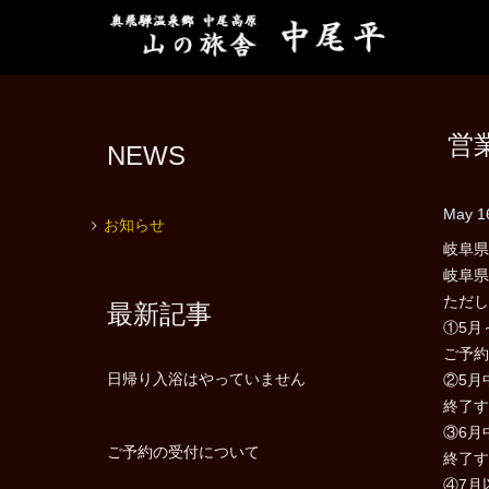
営
NEWS
May 1
お知らせ
岐阜県
岐阜県
ただし
最新記事
①5月
ご予約
日帰り入浴はやっていません
②5月
終了
③6月
ご予約の受付について
終了
④7月