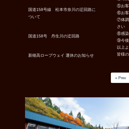
⑤お客
国道158号線 松本市奈川の迂回路に
⑥お客
ついて
⑦体調
さい
⑧感染
国道158号 丹生川の迂回路
⑨今後
以上よ
皆様の
新穂高ロープウェイ 運休のお知らせ
« Prev