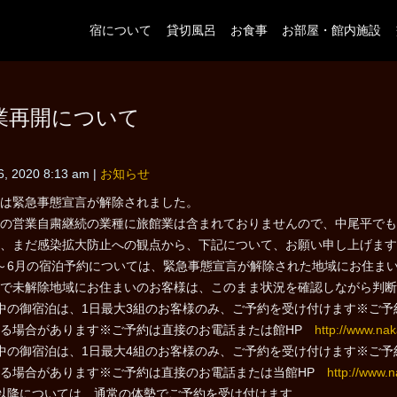
宿について
貸切風呂
お食事
お部屋・館内施設
業再開について
6, 2020 8:13 am
|
お知らせ
は緊急事態宣言が解除されました。
の営業自粛継続の業種に旅館業は含まれておりませんので、中尾平でも
、まだ感染拡大防止への観点から、下記について、お願い申し上げます
～6月の宿泊予約については、緊急事態宣言が解除された地域にお住ま
で未解除地域にお住まいのお客様は、このまま状況を確認しながら判断
中の御宿泊は、1日最大3組のお客様のみ、ご予約を受け付けます※ご
する場合があります※ご予約は直接のお電話または館HP
http://www.nak
中の御宿泊は、1日最大4組のお客様のみ、ご予約を受け付けます※ご
する場合があります※ご予約は直接のお電話または当館HP
http://www.n
以降については、通常の体勢でご予約を受け付けます