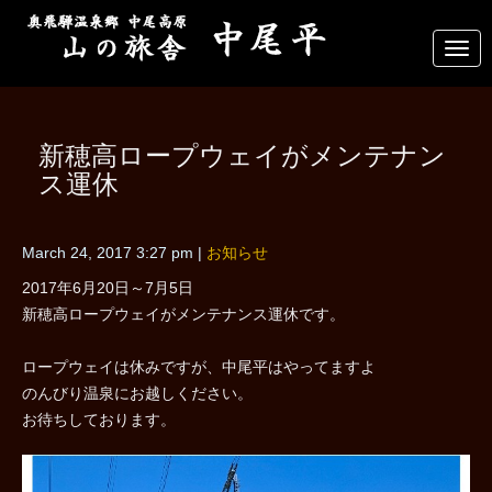
N
a
v
i
g
a
新穂高ロープウェイがメンテナン
t
i
ス運休
o
n
March 24, 2017 3:27 pm
|
お知らせ
2017年6月20日～7月5日
新穂高ロープウェイがメンテナンス運休です。
ロープウェイは休みですが、中尾平はやってますよ
のんびり温泉にお越しください。
お待ちしております。