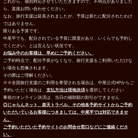
これから、個別対応させていただきますので、不明点がありました
ら、直接お問い合わせください。
なお、旅行支援は延長されましたが、予算は新たに配分されたわけ
ではありません。
限りある予算です。
中尾平でも、配分されている予算に限度があり、いくらでも予約し
てください、とは言えない状況です。
お悩み中のお客様は、早めにご予約ください。
ご予約時点で、配分予算がなくなり、旅行支援をご利用いただけな
い場合も想像されます。
その際はご理解ください。
※※全国旅行支援のご利用を希望される場合は、中尾公式HPからご
予約いただく場合は、
支払方法は現地決済
を選択してください
事前のオンライン決済は、当日の補助額の割引ができません
◎じゃらんネット、楽天トラベル、その他各予約サイトからご予約
いただいているお客様につきましては、中尾平では対応できませ
ん。
ご予約いただいた予約サイトのお問合せ窓口などにご連絡くださ
い。