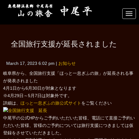
N
a
v
i
g
a
全国旅行支援が延長されました
t
i
o
n
March 17, 2023 6:02 pm
|
お知らせ
岐阜県から、全国旅行支援「ほっと一息ぎふの旅」が延長される事
が発表されました
4月1日から6月30日が対象となります
※4月29日～5月7日は対象外です。
詳細は、
ほっと一息ぎふの旅公式サイト
をご覧ください
中尾平の公式HPからご予約いただいた皆様、電話にて直接ご予約い
ただいた皆様、皆様のご予約については旅行支援につきましては仮
登録をさせていただきました。