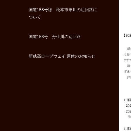
国道158号線 松本市奈川の迂回路に
ついて
国道158号 丹生川の迂回路
新穂高ロープウェイ 運休のお知らせ