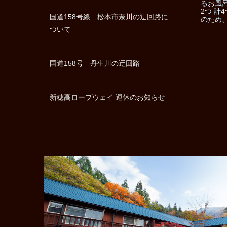
るお風呂
2つ 計
国道158号線 松本市奈川の迂回路に
のため、
ついて
国道158号 丹生川の迂回路
新穂高ロープウェイ 運休のお知らせ