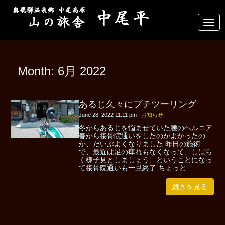
N
a
v
i
g
a
Month:
6月 2022
t
i
o
n
あるじ久々にプチツーリング
June 28, 2022 11:11 pm
|
お知らせ
冬からあるじを悩ませていた腰のヘルニア
春から接骨院通いをしたのがよかったの
か、だいぶよくなりました 昨日の施術
で、最近は足の痺れもなくなって、しばら
く様子見としましょう、ということになっ
て接骨院通いも一旦終了 ちょっと ...
続きを見る