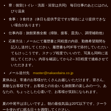
寮：個室(トイレ・洗面・浴室は共同) 毎日仕事のあとにはのん
びり温泉
食事：３食付き（休日も提供予定ですが都合により提供できな
い場合があります）
仕事内容：旅館業務全般（掃除、接客、皿洗い、調理補助他）
応募方法：メールにて履歴書と同程度の内容、勤務希望期間を
記入し送付してください。履歴書をPDF等で添付していただい
てもけっこうです。スナップ程度でいいので、写真も同時に送
信してください。内容を確認してから2～3日程度で連絡させて
いただきます。
メール送付先
master@nakaodaira.co.jp
夏休みは、常連のお客様がたくさんお越しいただけます。皆さん、
素敵なお客様です。お客様との出会いも旅館業の楽しみの一つ。あ
なたの、ちょっとした心遣いで、お客様が笑顔になられます。
夏の中尾平は涼しいですよ。朝の最低気温は20℃以下です。クーラ
ーを使わずに眠る日々を満喫してください。