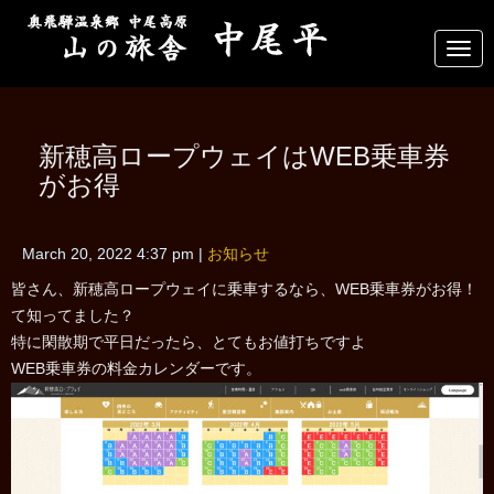
N
a
v
i
g
a
新穂高ロープウェイはWEB乗車券
t
i
がお得
o
n
March 20, 2022 4:37 pm
|
お知らせ
皆さん、新穂高ロープウェイに乗車するなら、WEB乗車券がお得！
て知ってました？
特に閑散期で平日だったら、とてもお値打ちですよ
WEB乗車券の料金カレンダーです。