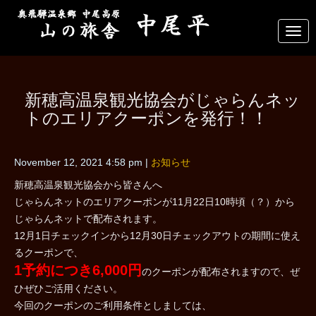
N
a
v
i
g
a
新穂高温泉観光協会がじゃらんネッ
t
i
トのエリアクーポンを発行！！
o
n
November 12, 2021 4:58 pm
|
お知らせ
新穂高温泉観光協会から皆さんへ
じゃらんネットのエリアクーポンが11月22日10時頃（？）から
じゃらんネットで配布されます。
12月1日チェックインから12月30日チェックアウトの期間に使え
るクーポンで、
1予約につき6,000円
のクーポンが配布されますので、ぜ
ひぜひご活用ください。
今回のクーポンのご利用条件としましては、