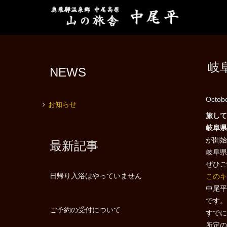
岐
NEWS
Octobe
お知らせ
旅して
岐阜県
が開始
最新記事
岐阜県
ぜひご
日帰り入浴はやっていません
このキ
中尾平
です。
ご予約の受付について
すでに
所定の