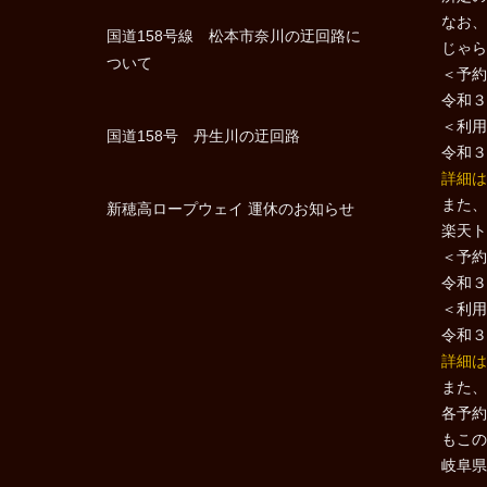
なお、
国道158号線 松本市奈川の迂回路に
じゃら
ついて
＜予約
令和３
＜利用
国道158号 丹生川の迂回路
令和３
詳細は
また、
新穂高ロープウェイ 運休のお知らせ
楽天ト
＜予約
令和３
＜利用
令和３
詳細は
また、
各予約
もこの
岐阜県