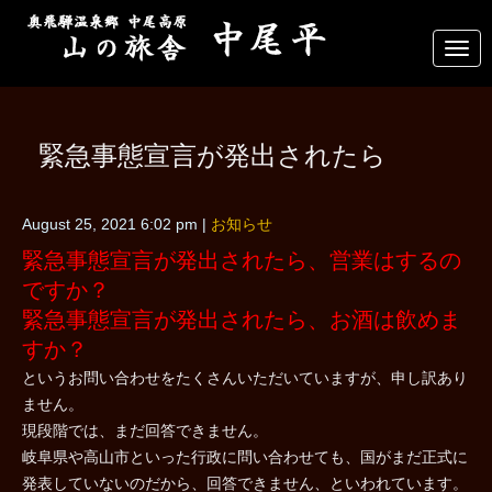
N
a
v
i
g
a
緊急事態宣言が発出されたら
t
i
o
n
August 25, 2021 6:02 pm
|
お知らせ
緊急事態宣言が発出されたら、営業はするの
ですか？
緊急事態宣言が発出されたら、お酒は飲めま
すか？
というお問い合わせをたくさんいただいていますが、申し訳あり
ません。
現段階では、まだ回答できません。
岐阜県や高山市といった行政に問い合わせても、国がまだ正式に
発表していないのだから、回答できません、といわれています。