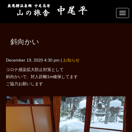
N
a
v
i
g
a
斜向かい
t
i
o
n
December 19, 2020 4:30 pm
|
お知らせ
コロナ感染拡大防止対策として
斜向かいで、対人距離1m確保してます
ご協力お願いします