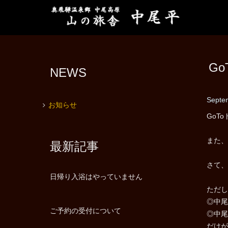
G
NEWS
Septe
お知らせ
GoT
また、
最新記事
さて、
日帰り入浴はやっていません
ただし
◎中尾
ご予約の受付について
◎中尾
だけが