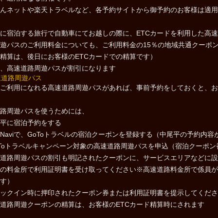
んネットや楽天トラベルなど、各予約サイトから御予約のお客様は適用
に宿泊する旅行で自動車にてお越しの際に、ETCカードを利用した高
遊パスのご利用料金についても、ご利用料金の15％の地域共通クーポ
精算は、後日にお客様のETCカードでの精算です）
、高速道路周遊パスが割引になります
ご利用になれる高速道路周遊パスがあれば、事前予約をしておくと、お
路周遊パスを使うためには、
平に宿泊予約をする
ayNaviで、GoToトラベルの宿泊クーポンを登録する（中尾平の予約内容
 Toトラベルキャンペーン対象の高速道路周遊パスを申込（宿泊クーポン
道路周遊パスの割引も明記されたクーポンに、サービスエリアなどに設
の料金所で利用証明書を受け取ってください※高速道路料金所で係員が
す）
ックイン時に押印されたクーポン券または利用証明書を提示してくださ
道路周遊クーポンの精算は、お客様のETCカード精算時にされます