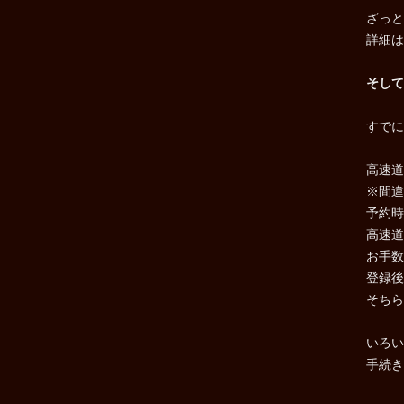
ざっと
詳細は
そして
すでに
高速道
※間違
予約時
高速道
お手数
登録後
そちら
いろい
手続き