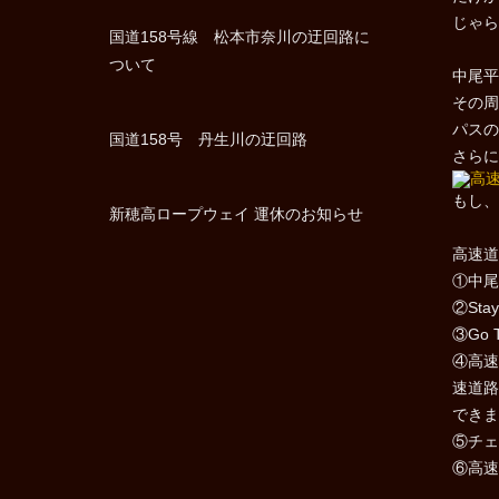
じゃら
国道158号線 松本市奈川の迂回路に
ついて
中尾平
その周
パスの
国道158号 丹生川の迂回路
さらに
もし、
新穂高ロープウェイ 運休のお知らせ
高速道
①中尾
②St
③Go
④高速
速道路
できま
⑤チェ
⑥高速