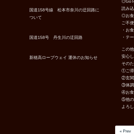
◎Go
読み込
国道158号線 松本市奈川の迂回路に
◎お食
ついて
ご不便
・お食
・テー
国道158号 丹生川の迂回路
この他
安心し
新穂高ロープウェイ 運休のお知らせ
そのた
①ご滞
②玄関
③体調
④お食
⑤他の
よろし
« Prev