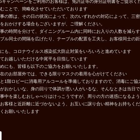
Toキャンペーンをご利用のお客様は、免許証等の身分証明書をご提示
むことで、簡略化させていただいております
事の際は、その日の状況によって、次のいずれかの対応によって、三密
をおかけする場合もございますが、ご理解ください。
事の時間を分けて、ダイニングルーム内に同時にお入りの人数を減らす
ブル同士の間隔を広げたり、テーブルの配置を工夫し、お客様同士の距
にも、コロナウイルス感染拡大防止対策をいろいろと進めています
てお越しいただける中尾平を目指しています
めにも、皆様も以下のご協力をお願いいたします。
在のお部屋外では、できる限りマスクの着用を心がけてください
と1階ロビーに消毒用アルコールを準備しておりますので、消毒にご協
がおかしいな、身の回りで体調が悪い人がいるな、そんなときは当日で
事中を楽しむおしゃべりはけっこうですが、周りの方の迷惑になるよう
お客様と近距離に近づかないよう、お互いに譲り合い精神をお持ちくだ
くお願いいたします