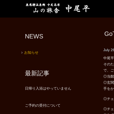
G
NEWS
July 2
お知らせ
中尾平
そのた
で、ご
最新記事
◎当館
◎玄関
日帰り入浴はやっていません
手をか
◎チェ
ご予約の受付について
◎チェ