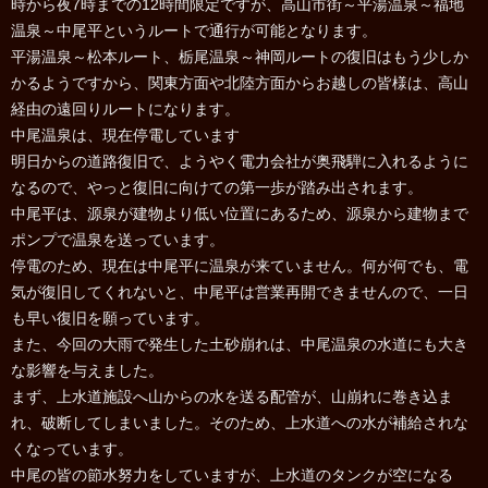
時から夜7時までの12時間限定ですが、高山市街～平湯温泉～福地
温泉～中尾平というルートで通行が可能となります。
平湯温泉～松本ルート、栃尾温泉～神岡ルートの復旧はもう少しか
かるようですから、関東方面や北陸方面からお越しの皆様は、高山
経由の遠回りルートになります。
中尾温泉は、現在停電しています
明日からの道路復旧で、ようやく電力会社が奥飛騨に入れるように
なるので、やっと復旧に向けての第一歩が踏み出されます。
中尾平は、源泉が建物より低い位置にあるため、源泉から建物まで
ポンプで温泉を送っています。
停電のため、現在は中尾平に温泉が来ていません。何が何でも、電
気が復旧してくれないと、中尾平は営業再開できませんので、一日
も早い復旧を願っています。
また、今回の大雨で発生した土砂崩れは、中尾温泉の水道にも大き
な影響を与えました。
まず、上水道施設へ山からの水を送る配管が、山崩れに巻き込ま
れ、破断してしまいました。そのため、上水道への水が補給されな
くなっています。
中尾の皆の節水努力をしていますが、上水道のタンクが空になる