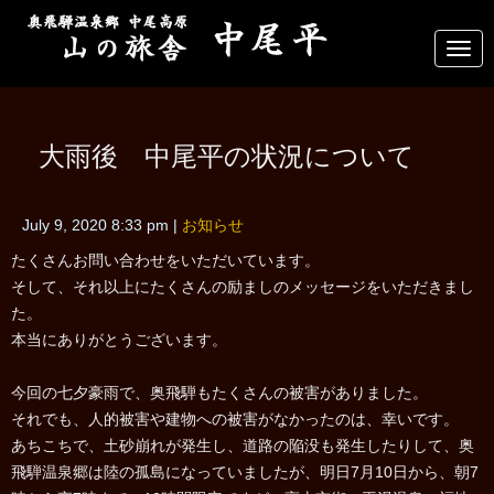
N
a
v
i
g
a
大雨後 中尾平の状況について
t
i
o
n
July 9, 2020 8:33 pm
|
お知らせ
たくさんお問い合わせをいただいています。
そして、それ以上にたくさんの励ましのメッセージをいただきまし
た。
本当にありがとうございます。
今回の七夕豪雨で、奥飛騨もたくさんの被害がありました。
それでも、人的被害や建物への被害がなかったのは、幸いです。
あちこちで、土砂崩れが発生し、道路の陥没も発生したりして、奥
飛騨温泉郷は陸の孤島になっていましたが、明日7月10日から、朝7