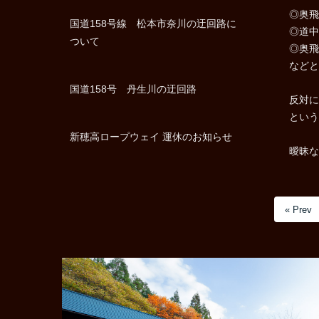
◎奥飛
国道158号線 松本市奈川の迂回路に
◎道中
ついて
◎奥飛
などと
国道158号 丹生川の迂回路
反対に
という
新穂高ロープウェイ 運休のお知らせ
曖昧な
« Prev