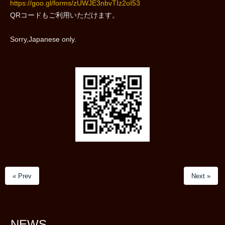
https://goo.gl/forms/zUWJE3nbvTIz2oI53
QRコードもご利用いただけます。
Sorry,Japanese only.
« Prev
Next »
NEWS