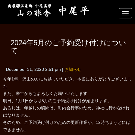
N
a
v
i
g
a
2024年5月のご予約受け付けについ
t
i
て
o
n
December 31, 2023 2:51 pm
|
お知らせ
今年1年、沢山の方にお越しいただき、本当にありがとうございまし
た
また、来年からもよろしくお願いいたします
明日、1月1日からは5月のご予約受け付けが始まります。
あるじは、年越しの瞬間は、町内会行事のため、神社に行かなけれ
ばなりません。
そのため、ご予約受け付けのための更新作業が、12時ちょうどには
できません。