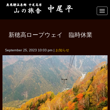
N
a
v
i
g
a
新穂高ロープウェイ 臨時休業
t
i
o
n
September 25, 2023 10:03 pm
|
お知らせ