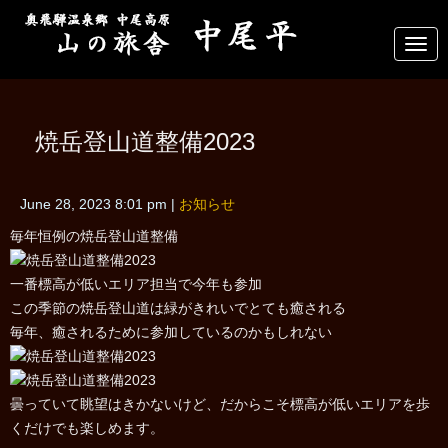
N
a
v
i
g
a
焼岳登山道整備2023
t
i
o
n
June 28, 2023 8:01 pm
|
お知らせ
毎年恒例の焼岳登山道整備
一番標高が低いエリア担当で今年も参加
この季節の焼岳登山道は緑がきれいでとても癒される
毎年、癒されるために参加しているのかもしれない
曇っていて眺望はきかないけど、だからこそ標高が低いエリアを歩
くだけでも楽しめます。