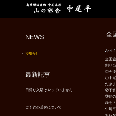
全
NEWS
April 
お知らせ
全国旅
割り当
◎今後
最新記事
①中尾
だきま
日帰り入浴はやっていません
②予算
③他の
録をさ
ご予約の受付について
中尾平
ちらか