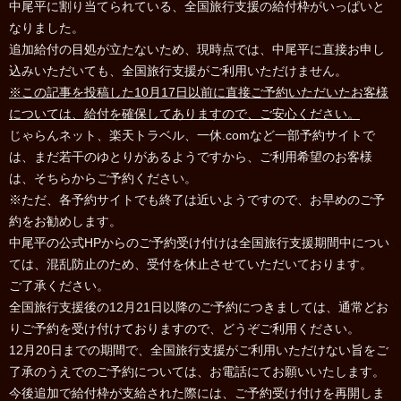
中尾平に割り当てられている、全国旅行支援の給付枠がいっぱいと
なりました。
追加給付の目処が立たないため、現時点では、中尾平に直接お申し
込みいただいても、全国旅行支援がご利用いただけません。
※この記事を投稿した10月17日以前に直接ご予約いただいたお客様
については、給付を確保してありますので、ご安心ください。
じゃらんネット、楽天トラベル、一休.comなど一部予約サイトで
は、まだ若干のゆとりがあるようですから、ご利用希望のお客様
は、そちらからご予約ください。
※ただ、各予約サイトでも終了は近いようですので、お早めのご予
約をお勧めします。
中尾平の公式HPからのご予約受け付けは全国旅行支援期間中につい
ては、混乱防止のため、受付を休止させていただいております。
ご了承ください。
全国旅行支援後の12月21日以降のご予約につきましては、通常どお
りご予約を受け付けておりますので、どうぞご利用ください。
12月20日までの期間で、全国旅行支援がご利用いただけない旨をご
了承のうえでのご予約については、お電話にてお願いいたします。
今後追加で給付枠が支給された際には、ご予約受け付けを再開しま