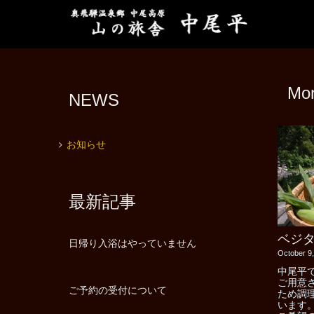
Mo
NEWS
お知らせ
最新記事
ベジ
日帰り入浴はやっていません
October 9
中尾平
ご用意
ご予約の受付について
ため調
います