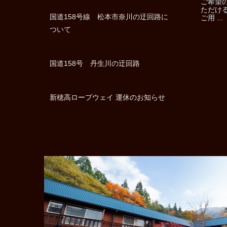
ご希望
ただけ
国道158号線 松本市奈川の迂回路に
ご用 ...
ついて
国道158号 丹生川の迂回路
新穂高ロープウェイ 運休のお知らせ