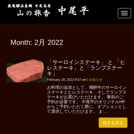
N
a
v
i
g
a
Month:
2月 2022
t
i
o
n
「サーロインステーキ」 と 「ヒ
レステーキ」と「ランプステー
キ」
February 28, 2022 9:57 am
|
お知らせ
お料理の追加として、飛騨牛のサーロイン
ステーキとヒレステーキ、そしてランプス
テーキがお選びいただけます。 事前のご
予約が必要です。 中尾平のオリジナルHP
からご予約いただく際に、オプションとし
て選択していただけます。 ま ...
続きを見る