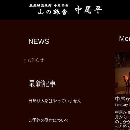
Mo
NEWS
お知らせ
最新記事
中尾
日帰り入浴はやっていません
February 
中尾か
月から
ご予約の受付について
のしか
っと軽