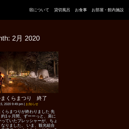
宿について
貸切風呂
お食事
お部屋・館内施設
nth:
2月 2020
かまくらまつり 終了
15, 2020 9:49 pm
|
お知らせ
まくらまつりが終わりました 先
、約1ヶ月間、ずーーっと、肩に
かっていたプレッシャーが、ちょ
くなりました。 いま、観光組合