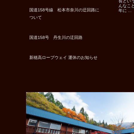
長とい
んなこ
国道158号線 松本市奈川の迂回路に
年に ...
ついて
国道158号 丹生川の迂回路
新穂高ロープウェイ 運休のお知らせ