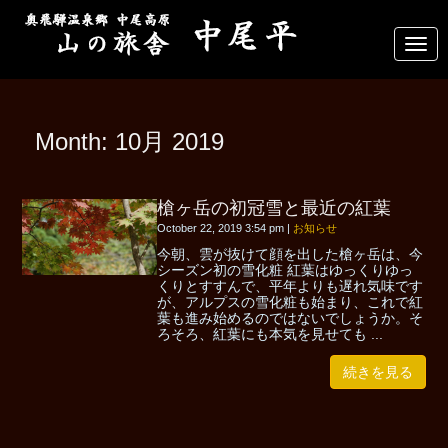
N
a
v
i
g
a
Month:
10月 2019
t
i
o
n
槍ヶ岳の初冠雪と最近の紅葉
October 22, 2019 3:54 pm
|
お知らせ
今朝、雲が抜けて顔を出した槍ヶ岳は、今
シーズン初の雪化粧 紅葉はゆっくりゆっ
くりとすすんで、平年よりも遅れ気味です
が、アルプスの雪化粧も始まり、これで紅
葉も進み始めるのではないでしょうか。そ
ろそろ、紅葉にも本気を見せても ...
続きを見る